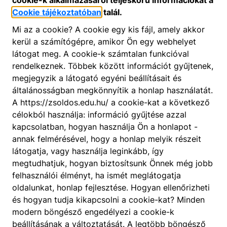
cookie-k alkalmazásáról teljeskörű információkat a
Cookie tájékoztatóban
talál.
Mi az a cookie? A cookie egy kis fájl, amely akkor
kerül a számítógépre, amikor Ön egy webhelyet
látogat meg. A cookie-k számtalan funkcióval
rendelkeznek. Többek között információt gyűjtenek,
megjegyzik a látogató egyéni beállításait és
általánosságban megkönnyítik a honlap használatát.
A https://zsoldos.edu.hu/ a cookie-kat a következő
célokból használja: információ gyűjtése azzal
kapcsolatban, hogyan használja Ön a honlapot -
annak felmérésével, hogy a honlap melyik részeit
látogatja, vagy használja leginkább, így
megtudhatjuk, hogyan biztosítsunk Önnek még jobb
felhasználói élményt, ha ismét meglátogatja
oldalunkat, honlap fejlesztése. Hogyan ellenőrizheti
és hogyan tudja kikapcsolni a cookie-kat? Minden
modern böngésző engedélyezi a cookie-k
beállításának a változtatását. A legtöbb böngésző