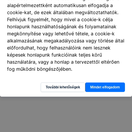
alapértelmezettként automatikusan elfogadja a
cookie-kat, de ezek általában megváltoztathatók.
Felhívjuk figyelmét, hogy mivel a cookie-k célja
honlapunk használhatóságának és folyamatainak
megkönnyítése vagy lehetővé tétele, a cookie-k
404
A keresett oldal nem található
.
alkalmazásának megakadályozása vagy törlése által
előfordulhat, hogy felhasználóink nem lesznek
képesek honlapunk funkcióinak teljes körű
használatára, vagy a honlap a tervezettől eltérően
fog működni böngészőjében.
További lehetőségek
Mindet elfogadom