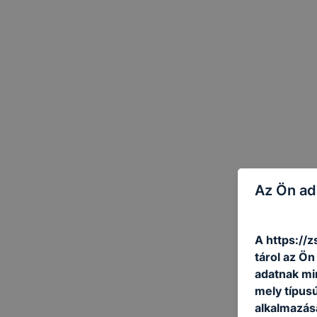
Az Ön ad
A https://z
tárol az Ö
adatnak mi
mely típus
alkalmazásá