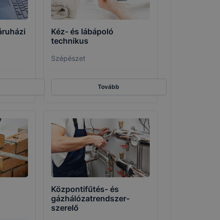
áruházi
Kéz- és lábápoló
technikus
Szépészet
Tovább
Központifűtés- és
gázhálózatrendszer-
szerelő