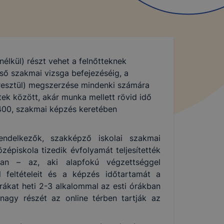
nélkül) részt vehet a felnőtteknek
ső szakmai vizsga befejezéséig, a
resztül) megszerzése mindenki számára
ek között, akár munka mellett rövid idő
t 400, szakmai képzés keretében
endelkezők, szakképző iskolai szakmai
épiskola tizedik évfolyamát teljesítették
yban – az, aki alapfokú végzettséggel
 feltételeit és a képzés időtartamát a
ákat heti 2-3 alkalommal az esti órákban
nagy részét az online térben tartják az