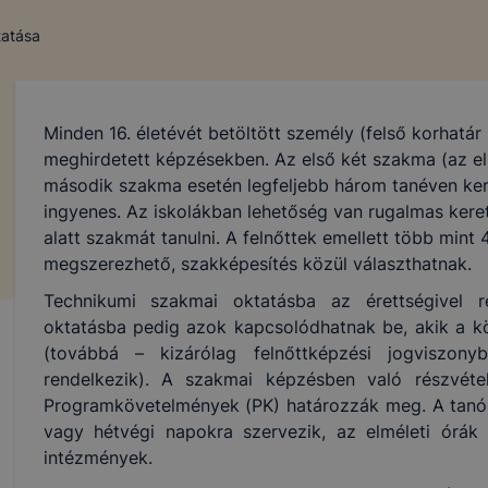
tatása
Minden 16. életévét betöltött személy (felső korhatár 
meghirdetett képzésekben. Az első két szakma (az el
második szakma esetén legfeljebb három tanéven ke
ingyenes. Az iskolákban lehetőség van rugalmas keret
alatt szakmát tanulni. A felnőttek emellett több min
megszerezhető, szakképesítés közül választhatnak.
Technikumi szakmai oktatásba az érettségivel r
oktatásba pedig azok kapcsolódhatnak be, akik a köz
(továbbá – kizárólag felnőttképzési jogviszon
rendelkezik). A szakmai képzésben való részvétel
Programkövetelmények (PK) határozzák meg. A tanór
vagy hétvégi napokra szervezik, az elméleti órák 
intézmények.