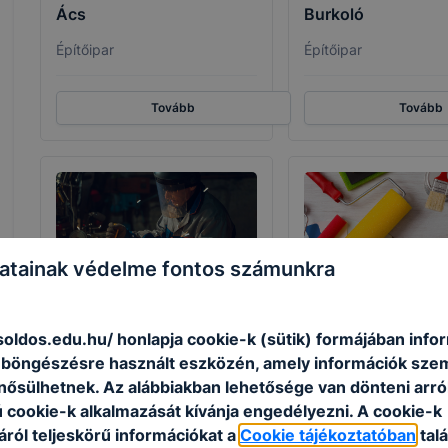
Ács
Burkoló
Építőipar
Építőipar
Tovább
Tovább
atainak védelme fontos számunkra
Épület- és
Festő, mázoló, tap
szerkezetlakatos
soldos.edu.hu/ honlapja cookie-k (sütik) formájában info
Építőipar
n böngészésre használt eszközén, amely információk sze
Gépészet
nősülhetnek. Az alábbiakban lehetősége van dönteni arró
ú cookie-k alkalmazását kívánja engedélyezni. A cookie-k
Tovább
Tovább
ról teljeskörű információkat a
Cookie tájékoztatóban
talá