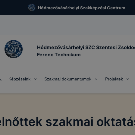
Hódmezővásárhelyi Szakképzési Centrum
Hódmezővásárhelyi SZC Szentesi Zsoldo
Ferenc Technikum
Képzéseink
Szakmai dokumentumok
Projektek
k
elnőttek szakmai oktatá