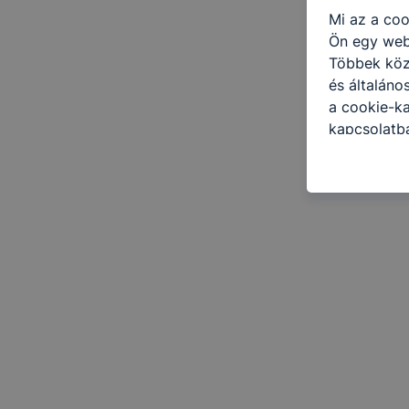
Mi az a coo
Ön egy web
Többek közö
és általáno
a cookie-ka
kapcsolatba
honlap mely
hogyan bizt
oldalunkat,
cookie-kat
változtatás
a cookie-ka
mivel a coo
megkönnyít
megakadályo
lesznek kép
tervezettől