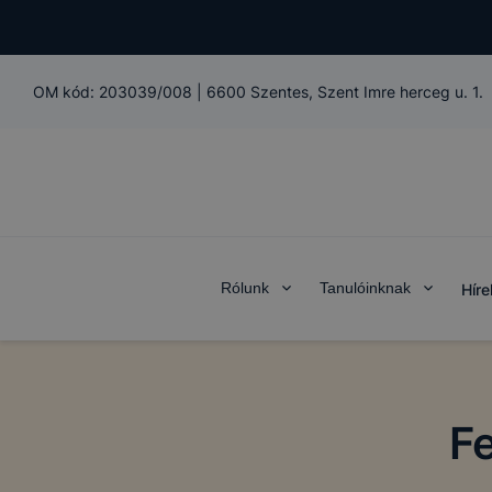
OM kód:
203039/008
|
6600 Szentes, Szent Imre herceg u. 1.
Rólunk
Tanulóinknak
Híre
F