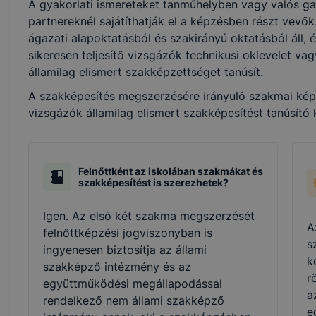
A gyakorlati ismereteket tanműhelyben vagy valós ga
partnereknél sajátíthatják el a képzésben részt vevő
ágazati alapoktatásból és szakirányú oktatásból áll, 
sikeresen teljesítő vizsgázók technikusi oklevelet v
államilag elismert szakképzettséget tanúsít.
A szakképesítés megszerzésére irányuló szakmai képzé
vizsgázók államilag elismert szakképesítést tanúsító
Felnőttként az iskolában szakmákat és
szakképesítést is szerezhetek?
Igen. Az első két szakma megszerzését
A
felnőttképzési jogviszonyban is
s
ingyenesen biztosítja az állami
k
szakképző intézmény és az
r
együttműködési megállapodással
a
rendelkező nem állami szakképző
e