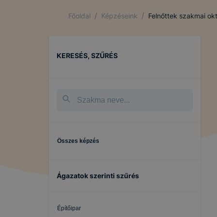
/
/
Főoldal
Képzéseink
Felnőttek szakmai ok
KERESÉS, SZŰRÉS
Összes képzés
Ágazatok szerinti szűrés
Építőipar