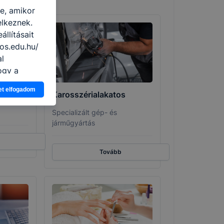
re, amikor
elkeznek.
llításait
os.edu.hu/
al
ogy a
atjuk,
et elfogadom
eglátogatja
Karosszérialakatos
ikapcsolni a
Specializált gép- és
ásának a
járműgyártás
 elfogadja
t, hogy
Tovább
k
 nem
 a honlap a