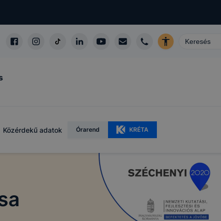
s
Közérdekű adatok
Órarend
KRÉTA
sa