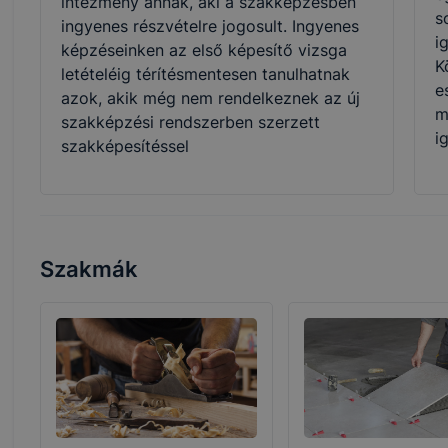
intézmény annak, aki a szakképzésben
s
ingyenes részvételre jogosult. Ingyenes
i
képzéseinken az első képesítő vizsga
K
letételéig térítésmentesen tanulhatnak
e
azok, akik még nem rendelkeznek az új
m
szakképzési rendszerben szerzett
i
szakképesítéssel
Szakmák