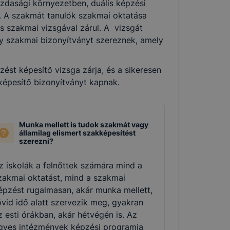
zdasági környezetben, duális képzési
k. A szakmát tanulók szakmai oktatása
és szakmai vizsgával zárul. A vizsgát
agy szakmai bizonyítványt szereznek, amely
st képesítő vizsga zárja, és a sikeresen
 képesítő bizonyítványt kapnak.
Munka mellett is tudok szakmát vagy
államilag elismert szakképesítést
szerezni?
z iskolák a felnőttek számára mind a
zakmai oktatást, mind a szakmai
épzést rugalmasan, akár munka mellett,
övid idő alatt szervezik meg, gyakran
z esti órákban, akár hétvégén is. Az
gyes intézmények képzési programja