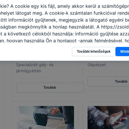
kie? A cookie egy kis fájl, amely akkor kerül a számítógép
helyet látogat meg. A cookie-k számtalan funkcióval rend
tt információt gyűjtenek, megjegyzik a látogató egyéni beá
sságban megkönnyítik a honlap használatát. A https://zsold
t a következő célokból használja: információ gyűjtése azz
n, hogyan használja Ön a honlapot -annak felmérésével, h
ik részeit látogatja, vagy használja leginkább, így megtudh
További lehetőségek
Mind
osítsunk Önnek még jobb felhasználói élményt, ha ismét m
Gépjármű-mechatronikus
Hegesztő
 honlap fejlesztése. Hogyan ellenőrizheti és hogyan tudja k
Specializált gép- és
Gépészet
? Minden modern böngésző engedélyezi a cookie-k beállít
járműgyártás
át. A legtöbb böngésző alapértelmezettként automatikusan
t, de ezek általában megváltoztathatók. Felhívjuk figyelmé
Tovább
Tovább
kie-k célja honlapunk használhatóságának és folyamataina
ése vagy lehetővé tétele, a cookie-k alkalmazásának
zása vagy törlése által előfordulhat, hogy felhasználóink
esek honlapunk funkcióinak teljes körű használatára, vagy
 eltérően fog működni böngészőjében.