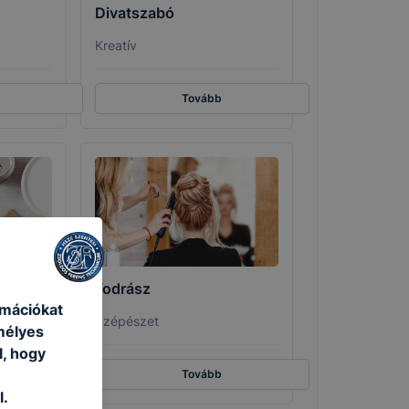
Divatszabó
Kreatív
Tovább
étázó
Fodrász
rmációkat
Szépészet
mélyes
l, hogy
Tovább
l.