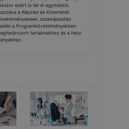
okszor ezért is tér el egymástól,
gazodva a Képzési és Kimeneteli
övetelményekben, szakképesítés
setén a Programkövetelményekben
eghatározott tartalmakhoz és a helyi
gényekhez.