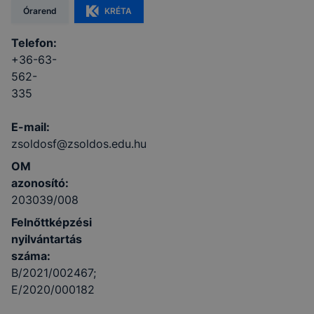
Órarend
KRÉTA
Telefon:
+36-63-
562-
335
E-mail:
zsoldosf@zsoldos.edu.hu
OM
azonosító:
203039/008
Felnőttképzési
nyilvántartás
száma:
B/2021/002467;
E/2020/000182