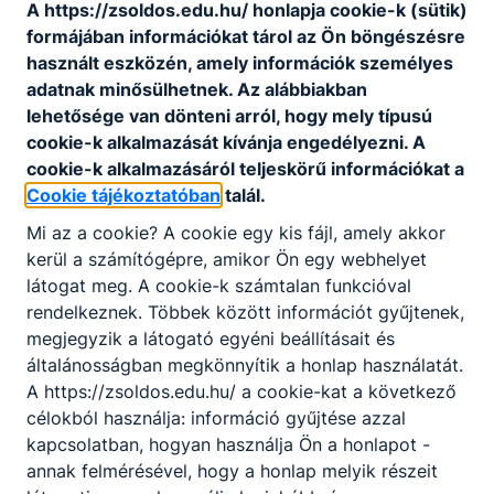
A https://zsoldos.edu.hu/ honlapja cookie-k (sütik)
formájában információkat tárol az Ön böngészésre
használt eszközén, amely információk személyes
adatnak minősülhetnek. Az alábbiakban
lehetősége van dönteni arról, hogy mely típusú
cookie-k alkalmazását kívánja engedélyezni. A
cookie-k alkalmazásáról teljeskörű információkat a
Cookie tájékoztatóban
talál.
Mi az a cookie? A cookie egy kis fájl, amely akkor
kerül a számítógépre, amikor Ön egy webhelyet
látogat meg. A cookie-k számtalan funkcióval
rendelkeznek. Többek között információt gyűjtenek,
megjegyzik a látogató egyéni beállításait és
általánosságban megkönnyítik a honlap használatát.
A https://zsoldos.edu.hu/ a cookie-kat a következő
célokból használja: információ gyűjtése azzal
kapcsolatban, hogyan használja Ön a honlapot -
annak felmérésével, hogy a honlap melyik részeit