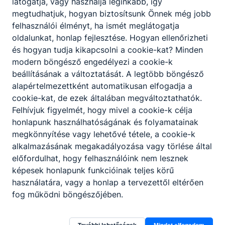
látogatja, vagy használja leginkább, így
megtudhatjuk, hogyan biztosítsunk Önnek még jobb
felhasználói élményt, ha ismét meglátogatja
oldalunkat, honlap fejlesztése. Hogyan ellenőrizheti
és hogyan tudja kikapcsolni a cookie-kat? Minden
modern böngésző engedélyezi a cookie-k
beállításának a változtatását. A legtöbb böngésző
alapértelmezettként automatikusan elfogadja a
cookie-kat, de ezek általában megváltoztathatók.
Felhívjuk figyelmét, hogy mivel a cookie-k célja
honlapunk használhatóságának és folyamatainak
megkönnyítése vagy lehetővé tétele, a cookie-k
alkalmazásának megakadályozása vagy törlése által
előfordulhat, hogy felhasználóink nem lesznek
képesek honlapunk funkcióinak teljes körű
használatára, vagy a honlap a tervezettől eltérően
fog működni böngészőjében.