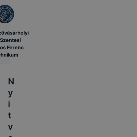
ővásárhelyi
Szentesi
os Ferenc
chnikum
N
y
i
t
v