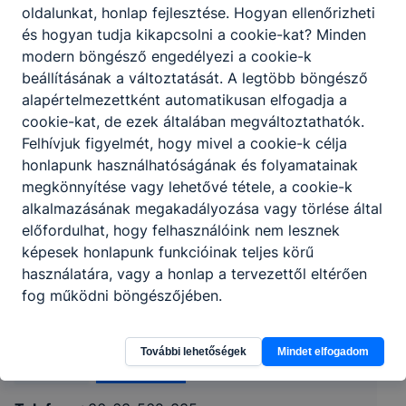
oldalunkat, honlap fejlesztése. Hogyan ellenőrizheti
és hogyan tudja kikapcsolni a cookie-kat? Minden
modern böngésző engedélyezi a cookie-k
beállításának a változtatását. A legtöbb böngésző
alapértelmezettként automatikusan elfogadja a
cookie-kat, de ezek általában megváltoztathatók.
Felhívjuk figyelmét, hogy mivel a cookie-k célja
honlapunk használhatóságának és folyamatainak
megkönnyítése vagy lehetővé tétele, a cookie-k
alkalmazásának megakadályozása vagy törlése által
előfordulhat, hogy felhasználóink nem lesznek
Hódmezővásárhelyi SZC Szentesi Zsoldos
képesek honlapunk funkcióinak teljes körű
használatára, vagy a honlap a tervezettől eltérően
Ferenc Technikum
fog működni böngészőjében.
6600 Szentes, Szent Imre herceg u. 1.
További lehetőségek
Mindet elfogadom
Órarend
KRÉTA