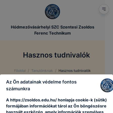
Hódmezővásárhelyi SZC Szentesi Zsoldos
Ferenc Technikum
Hasznos tudnivalók
/
/
Főoldal
Tanulóinknak
Hasznos tudnivalók
Az Ön adatainak védelme fontos
számunkra
Pályaválasztási adatlap
A https://zsoldos.edu.hu/ honlapja cookie-k (sütik)
formájában információkat tárol az Ön böngészésre
CSMPSZ-PÁV-adatlap-Zsoldos.pdf
használt eszközén, amely információk személyes