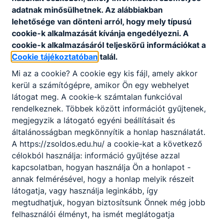
Letöltés
adatnak minősülhetnek. Az alábbiakban
lehetősége van dönteni arról, hogy mely típusú
cookie-k alkalmazását kívánja engedélyezni. A
cookie-k alkalmazásáról teljeskörű információkat a
Cookie tájékoztatóban
talál.
Mi az a cookie? A cookie egy kis fájl, amely akkor
Partnereink
kerül a számítógépre, amikor Ön egy webhelyet
látogat meg. A cookie-k számtalan funkcióval
rendelkeznek. Többek között információt gyűjtenek,
megjegyzik a látogató egyéni beállításait és
általánosságban megkönnyítik a honlap használatát.
A https://zsoldos.edu.hu/ a cookie-kat a következő
célokból használja: információ gyűjtése azzal
kapcsolatban, hogyan használja Ön a honlapot -
annak felmérésével, hogy a honlap melyik részeit
látogatja, vagy használja leginkább, így
megtudhatjuk, hogyan biztosítsunk Önnek még jobb
felhasználói élményt, ha ismét meglátogatja