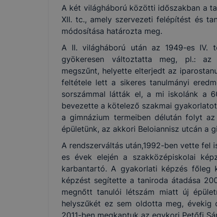
A két világháború közötti időszakban a t
XII. tc., amely szervezeti felépítést és ta
módosítása határozta meg.
A II. világháború után az 1949-es IV. 
gyökeresen változtatta meg, pl.: az 
megszűnt, helyette elterjedt az iparostan
feltétele lett a sikeres tanulmányi ered
sorszámmal látták el, a mi iskolánk a 6
bevezette a kötelező szakmai gyakorlatot. 
a gimnázium termeiben délután folyt az 
épületünk, az akkori Beloiannisz utcán a
A rendszerváltás után,1992-ben vette fel 
es évek elején a szakközépiskolai kép
karbantartó. A gyakorlati képzés főleg 
képzést segítette a taniroda átadása 20
megnőtt tanulói létszám miatt új épület
helyszűkét ez sem oldotta meg, évekig d
2011-ben megkaptuk az egykori Petőfi Sán