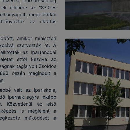
ndszeres, iparhatóságilag
nek ellenére az 1870-es
lhanyagolt, megoldatlan
hiányoztak az oktatás
dött, amikor miniszteri
skolává szervezték át. A
állították az Ipartanodai
yeletet ettől kezdve az
tságnak tagja volt Zsoldos
.1883 őszén megindult a
an.
bbé vált az ipariskola,
ődő iparnak egyre inkább
. Közvetlenül az első
cképzés is megjelent a
megkezdte működését a