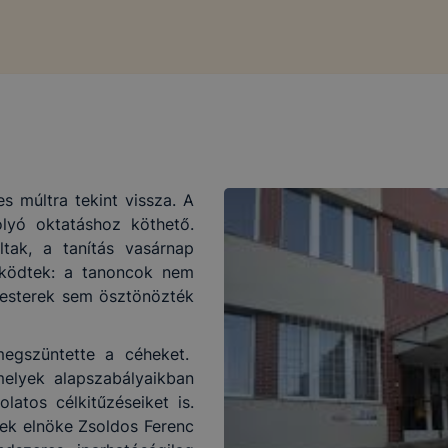
 múltra tekint vissza. A
lyó oktatáshoz köthető.
tak, a tanítás vasárnap
űködtek: a tanoncok nem
mesterek sem ösztönözték
 megszüntette a céheket.
melyek alapszabályaikban
atos célkitűzéseiket is.
nek elnöke Zsoldos Ferenc