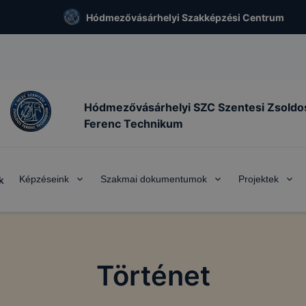
Hódmezővásárhelyi Szakképzési Centrum
Hódmezővásárhelyi SZC Szentesi Zsoldo
Ferenc Technikum
Képzéseink
Szakmai dokumentumok
Projektek
k
Történet