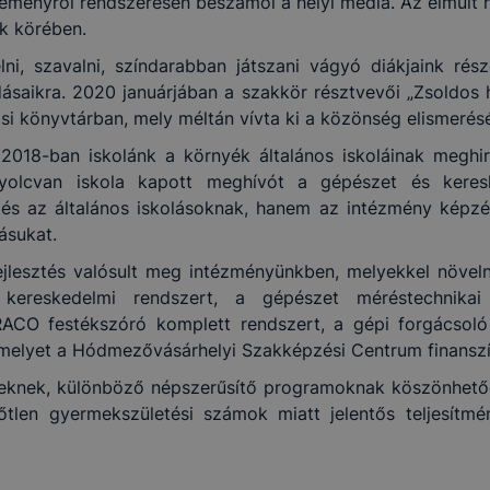
eményről rendszeresen beszámol a helyi média. Az elmúlt
ők körében.
ni, szavalni, színdarabban játszani vágyó diákjaink rés
dásaikra. 2020 januárjában a szakkör résztvevői „Zsoldo
si könyvtárban, mely méltán vívta ki a közönség elismerésé
18-ban iskolánk a környék általános iskoláinak meghirde
yolcvan iskola kapott meghívót a gépészet és keresk
s az általános iskolásoknak, hanem az intézmény képzés
tásukat.
jlesztés valósult meg intézményünkben, melyekkel növeln
 kereskedelmi rendszert, a gépészet méréstechnik
RACO festékszóró komplett rendszert, a gépi forgácso
, melyet a Hódmezővásárhelyi Szakképzési Centrum finanszí
éseknek, különböző népszerűsítő programoknak köszönhető
len gyermekszületési számok miatt jelentős teljesítmén