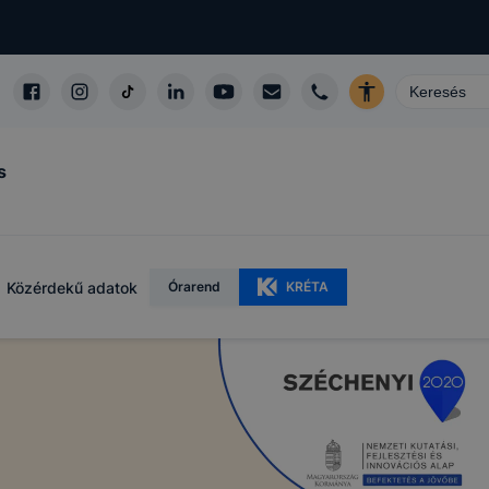
s
Közérdekű adatok
Órarend
KRÉTA