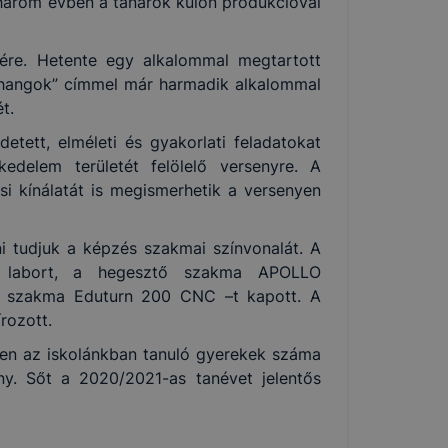
 három évben a tanárok külön produkcióval
zére. Hetente egy alkalommal megtartott
s hangok” címmel már harmadik alkalommal
t.
tett, elméleti és gyakorlati feladatokat
edelem területét felölelő versenyre. A
i kínálatát is megismerhetik a versenyen
i tudjuk a képzés szakmai színvonalát. A
ai labort, a hegesztő szakma APOLLO
ló szakma Eduturn 200 CNC –t kapott. A
rozott.
en az iskolánkban tanuló gyerekek száma
y. Sőt a 2020/2021-as tanévet jelentős