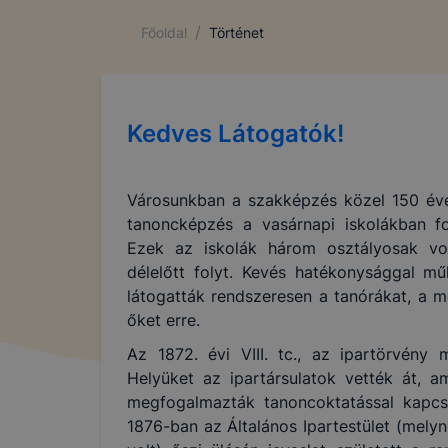
/
Főoldal
Történet
Kedves Látogatók!
Városunkban a szakképzés közel 150 éves
tanoncképzés a vasárnapi iskolákban fo
Ezek az iskolák három osztályosak vol
délelőtt folyt. Kevés hatékonysággal m
látogatták rendszeresen a tanórákat, a 
őket erre.
Az 1872. évi VIII. tc., az ipartörvény
Helyüket az ipartársulatok vették át, a
megfogalmazták tanoncoktatással kapcsol
1876-ban az Általános Ipartestület (mely