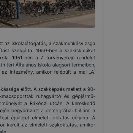
ett az iskolalátogatás, a szakmunkásvizsga
ítást szolgálta. 1950-ben a szakiskolákat
ola. 1951-ben a 7. törvényerejű rendelet
h téri Általános Iskola alagsori termeiben,
 az intézmény, amikor felépült a mai „A”
nkássága előtt. A szakképzés mellett a 90-
kmacsoporttal: ruhagyártó és gépjármű-
tanműhelyét a Rákóczi utcán. A kereskedő
ején begyűrűzött a demográfiai hullám, a
ai épületet elméleti oktatás céljaira. A
r került az elméleti szakoktatás, amikor
égén.