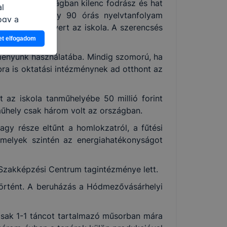
-ben Németországban kilenc fodrász és hat
al
eltétele volt egy 90 órás nyelvtanfolyam
ogy a
llió forintot nyert az iskola. A szerencsés
atjuk,
et elfogadom
eglátogatja
ikapcsolni a
ézményünk használatába. Mindig szomorú, ha
ásának a
bra is oktatási intézménynek ad otthont az
 elfogadja
t, hogy
az iskola tanműhelyébe 50 millió forint
k
műhely csak három volt az országban.
agy része eltűnt a homlokzatról, a fűtési
 nem
 melyek szintén az energiahatékonyságot
 a honlap a
Szakképzési Centrum tagintézménye lett.
gtörtént. A beruházás a Hódmezővásárhelyi
csak 1-1 táncot tartalmazó műsorban mára