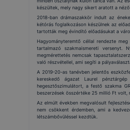
minden osztálynak külön tánca van. Az es
készültek, mely nagy sikert aratott a néz
2018-ban drámaszakkör indult az énekel
kétórás foglalkozáson készülnek az előa
tartották meg évindító előadásukat a váro
Hagyományteremtő céllal rendezte meg 20
tartalmazó szakmaismereti versenyt. N
megmérettetés nemcsak tapasztalatszerzé
való részvétellel, ami segíti a pályaválasz
A 2019-20-as tanévben jelentős eszközfe
kereskedő ágazat Laurel pénztárgép
hegesztőszimulátort, a festő szakma G
beszerzések összértéke 25 millió Ft volt
Az elmúlt években megvalósult fejleszt
nem csökkent érdemben, ami a kedvezőt
létszámbővüléssel kezdtük.