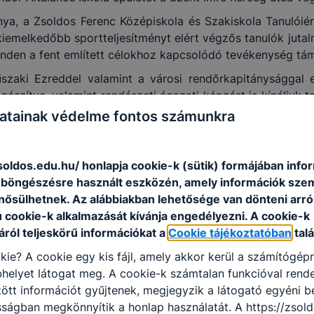
a, a Zsoldos Ferenc Középiskola és Szakiskola Tanulóiért
kiemelkedőbb sportteljesítményt elért végzős tanulók jut
 minden a fent említett célokhoz kapcsolódó tevékenység tá
űszaki Ezreddel valamint a városi rendőrkapitányságga
szítve, valamint rendészeti ágazati képzést is kínáljuk 
dőrség kötelékében képzelik el jövőjüket. Mindkét képzésü
atainak védelme fontos számunkra
iákok első kézből kaphatnak bepillantást a katonai és a 
sben is részesül, aki ezt a szakot választja. Mindkét képz
soldos.edu.hu/ honlapja cookie-k (sütik) formájában info
nnepségsorozattal emlékeztünk. Az október 21-ei nyitóünn
n böngészésre használt eszközén, amely információk sze
 Zsoldos-díjat, melyet az iskola olyan kiváló pedagógusai k
nősülhetnek. Az alábbiakban lehetősége van dönteni arró
s színvonalának emeléséért.
ú cookie-k alkalmazását kívánja engedélyezni. A cookie-k
 2010-ben: Bandula Mihály, Bánfi Zsófia, Csorba László,
ról teljeskörű információkat a
Cookie tájékoztatóban
talá
rencné, Dr. Magyar Jánosné, Mészáros Jánosné, Dr. Pigler 
kie? A cookie egy kis fájl, amely akkor kerül a számítógép
alász Ildikó, Valkai Attiláné; 2012-ben: Janó István, Tord
helyet látogat meg. A cookie-k számtalan funkcióval rend
; 2017-ben: Bugyáné Bakó Veronika.
tt információt gyűjtenek, megjegyzik a látogató egyéni beá
zatának keretében 2006-ban Németországban nyolc fodrá
sságban megkönnyítik a honlap használatát. A https://zsold