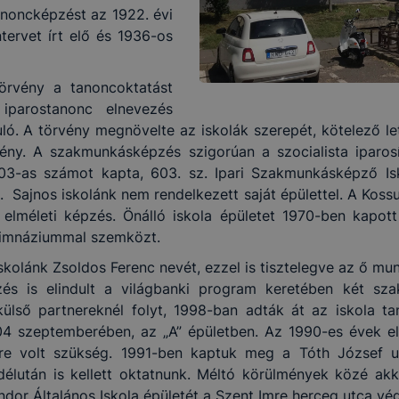
anoncképzést az 1922. évi
ntervet írt elő és 1936-os
törvény a tanoncoktatást
iparostanonc elnevezés
uló. A törvény megnövelte az iskolák szerepét, kötelező l
mény. A szakmunkásképzés szigorúan a szocialista iparos
03-as számot kapta, 603. sz. Ipari Szakmunkásképző Isk
Sajnos iskolánk nem rendelkezett saját épülettel. A Kossut
elméleti képzés. Önálló iskola épületet 1970-ben kapott
 gimnáziummal szemközt.
iskolánk Zsoldos Ferenc nevét, ezzel is tisztelegve az ő mu
zés is elindult a világbanki program keretében két sza
külső partnereknél folyt, 1998-ban adták át az iskola 
04 szeptemberében, az „A” épületben. Az 1990-es évek el
re volt szükség. 1991-ben kaptuk meg a Tóth József utc
élután is kellett oktatnunk. Méltó körülmények közé akko
dor Általános Iskola épületét a Szent Imre herceg utca v