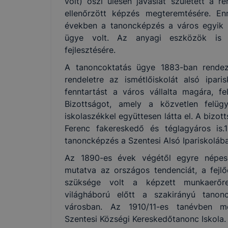
volt) őszi ülésén javaslat született a re
ellenőrzött képzés megteremtésére. En
években a tanoncképzés a város egyik e
ügye volt. Az anyagi eszközök is 
fejlesztésére.
A tanoncoktatás ügye 1883-ban rendező
rendeletre az ismétlőiskolát alsó ipari
fenntartást a város vállalta magára, fel
Bizottságot, amely a közvetlen felüg
iskolaszékkel együttesen látta el. A bizot
Ferenc fakereskedő és téglagyáros is
tanoncképzés a Szentesi Alsó Ipariskoláb
Az 1890-es évek végétől egyre népese
mutatva az országos tendenciát, a fejl
szüksége volt a képzett munkaerőre
világháború előtt a szakirányú tanon
városban. Az 1910/11-es tanévben 
Szentesi Községi Kereskedőtanonc Iskola.