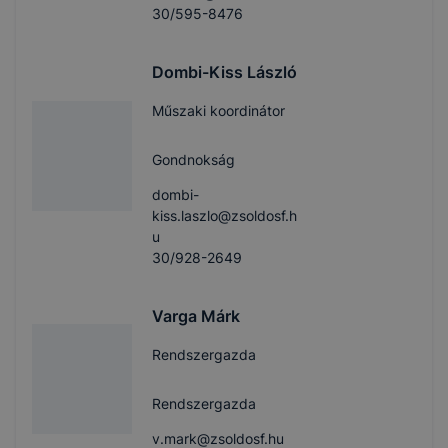
30/595-8476
Dombi-Kiss László
Műszaki koordinátor
Gondnokság
dombi-
kiss.laszlo@zsoldosf.h
u
30/928-2649
Varga Márk
Rendszergazda
Rendszergazda
v.mark@zsoldosf.hu