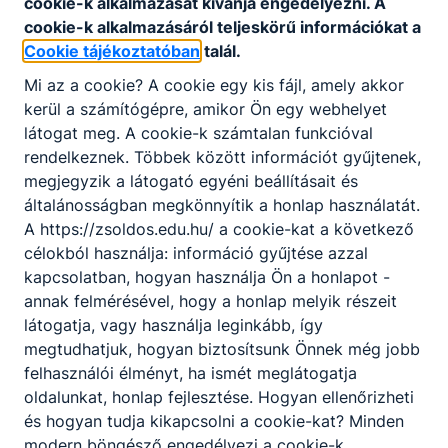
cookie-k alkalmazását kívánja engedélyezni. A
Sebők Noémi
cookie-k alkalmazásáról teljeskörű információkat a
Portás
Cookie tájékoztatóban
talál.
Mi az a cookie? A cookie egy kis fájl, amely akkor
Gondnokság
kerül a számítógépre, amikor Ön egy webhelyet
sandornoemi5@gmail.
látogat meg. A cookie-k számtalan funkcióval
com
rendelkeznek. Többek között információt gyűjtenek,
30/458-2186
megjegyzik a látogató egyéni beállításait és
általánosságban megkönnyítik a honlap használatát.
Adminisztratív munkatársak
A https://zsoldos.edu.hu/ a cookie-kat a következő
célokból használja: információ gyűjtése azzal
kapcsolatban, hogyan használja Ön a honlapot -
Farkas Nikolett
annak felmérésével, hogy a honlap melyik részeit
látogatja, vagy használja leginkább, így
Iskolatitkár
megtudhatjuk, hogyan biztosítsunk Önnek még jobb
felhasználói élményt, ha ismét meglátogatja
Titkárság
oldalunkat, honlap fejlesztése. Hogyan ellenőrizheti
farkasniki@zsoldosf.hu
és hogyan tudja kikapcsolni a cookie-kat? Minden
30/616-7231
modern böngésző engedélyezi a cookie-k