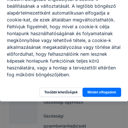
beállításának a változtatását. A legtöbb böngésző
alapértelmezettként automatikusan elfogadja a
Fazekasné Sztanó
cookie-kat, de ezek általában megváltoztathatók.
Etelka
Felhívjuk figyelmét, hogy mivel a cookie-k célja
Munkaügyi ügyintéző
honlapunk használhatóságának és folyamatainak
megkönnyítése vagy lehetővé tétele, a cookie-k
Gazdasági
alkalmazásának megakadályozása vagy törlése által
előfordulhat, hogy felhasználóink nem lesznek
sztanoetelka@zsoldos
képesek honlapunk funkcióinak teljes körű
f.hu
használatára, vagy a honlap a tervezettől eltérően
30/367-8327
fog működni böngészőjében.
Gruik-Zsemberi
Anita
További lehetőségek
Mindet elfogadom
Gazdasági ügyintéző
Gazdasági
gzsemberianita@zsold