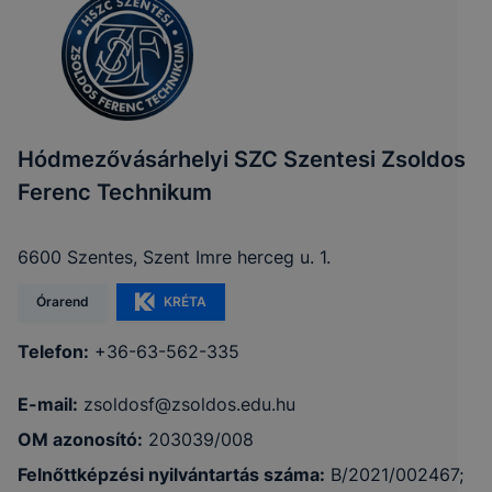
Hódmezővásárhelyi SZC Szentesi Zsoldos
Ferenc Technikum
6600 Szentes, Szent Imre herceg u. 1.
Órarend
KRÉTA
Telefon:
+36-63-562-335
E-mail:
zsoldosf@zsoldos.edu.hu
OM azonosító:
203039/008
Felnőttképzési nyilvántartás száma:
B/2021/002467;