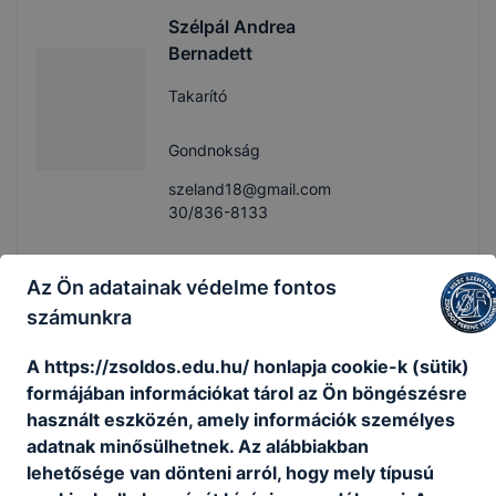
Szélpál Andrea
Bernadett
Takarító
Gondnokság
szeland18@gmail.com
30/836-8133
Csurka Árpádné
Az Ön adatainak védelme fontos
számunkra
Portás
A https://zsoldos.edu.hu/ honlapja cookie-k (sütik)
Gondnokság
formájában információkat tárol az Ön böngészésre
nozsiani@freemail.hu
használt eszközén, amely információk személyes
30/439-0971
adatnak minősülhetnek. Az alábbiakban
lehetősége van dönteni arról, hogy mely típusú