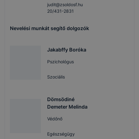
judit@zsoldosf.hu
20/431-2831
Nevelési munkát segítő dolgozók
Jakabffy Boróka
Pszichológus
Szociális
Dömsödiné
Demeter Melinda
Védőnő
Egészségügy