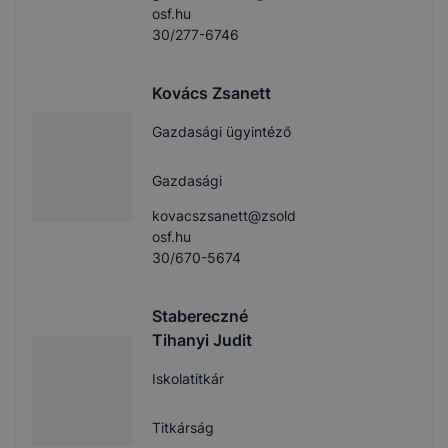
osf.hu
30/277-6746
Kovács Zsanett
Gazdasági ügyintéző
Gazdasági
kovacszsanett@zsold
osf.hu
30/670-5674
Stabereczné
Tihanyi Judit
Iskolatitkár
Titkárság