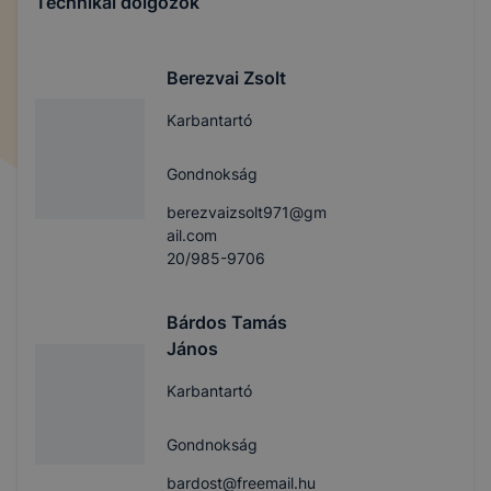
Technikai dolgozók
Berezvai Zsolt
Karbantartó
Gondnokság
berezvaizsolt971@gm
ail.com
20/985-9706
Bárdos Tamás
János
Karbantartó
Gondnokság
bardost@freemail.hu