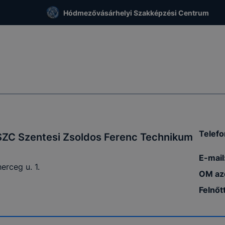
Hódmezővásárhelyi Szakképzési Centrum
Telefo
ZC Szentesi Zsoldos Ferenc Technikum
E-mail
erceg u. 1.
OM az
Felnőt