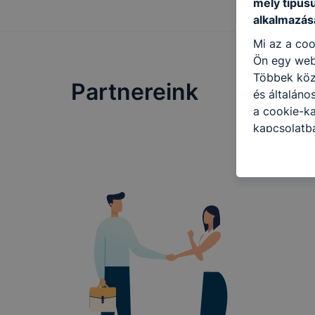
mely típus
alkalmazásá
Mi az a coo
Ön egy web
Többek közö
Partnereink
és általáno
a cookie-ka
kapcsolatba
honlap mely
hogyan bizt
oldalunkat,
cookie-kat
változtatás
a cookie-ka
mivel a coo
megkönnyít
megakadályo
lesznek kép
tervezettől