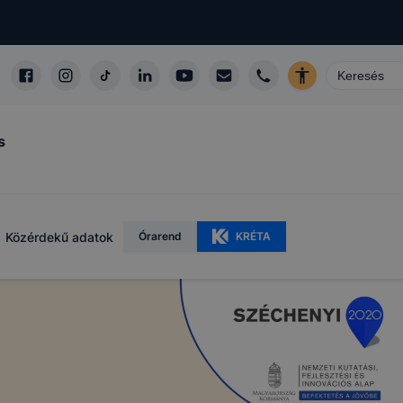
s
Közérdekű adatok
Órarend
KRÉTA