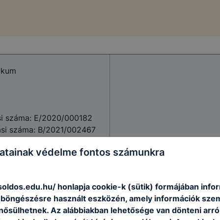
ikum
ási száma: E/2020/000182
artási száma: B/2021/002467
atainak védelme fontos számunkra
soldos.edu.hu/ honlapja cookie-k (sütik) formájában info
n böngészésre használt eszközén, amely információk sze
nősülhetnek. Az alábbiakban lehetősége van dönteni arró