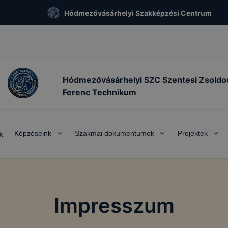
Hódmezővásárhelyi Szakképzési Centrum
Hódmezővásárhelyi SZC Szentesi Zsoldo
Ferenc Technikum
Képzéseink
Szakmai dokumentumok
Projektek
k
Impresszum