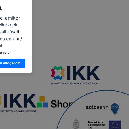
l.
re, amikor
elkeznek.
llításait
os.edu.hu/
al
ogy a
atjuk,
et elfogadom
eglátogatja
ikapcsolni a
ásának a
 elfogadja
t, hogy
k
 nem
 a honlap a