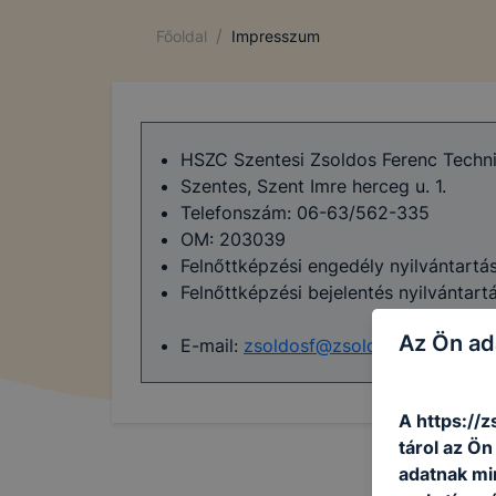
/
Főoldal
Impresszum
HSZC Szentesi Zsoldos Ferenc Techn
Szentes, Szent Imre herceg u. 1.
Telefonszám: 06-63/562-335
OM: 203039
Felnőttképzési engedély nyilvántart
Felnőttképzési bejelentés nyilvánt
Az Ön ad
E-mail:
zsoldosf@zsoldos.edu.hu
A https://z
tárol az Ö
adatnak mi