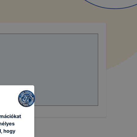
rmációkat
mélyes
l, hogy