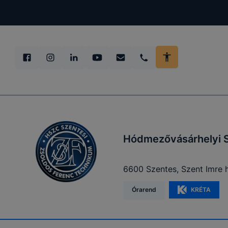
Hódmezővásárhelyi S
6600 Szentes, Szent Imre h
Órarend
KRÉTA