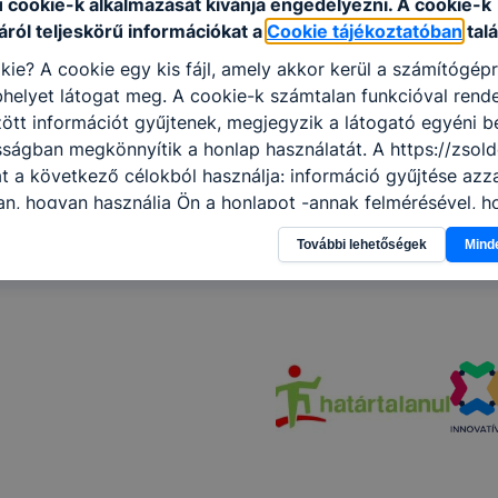
ú cookie-k alkalmazását kívánja engedélyezni. A cookie-k
ról teljeskörű információkat a
Cookie tájékoztatóban
talá
kie? A cookie egy kis fájl, amely akkor kerül a számítógép
helyet látogat meg. A cookie-k számtalan funkcióval rend
tt információt gyűjtenek, megjegyzik a látogató egyéni beá
sságban megkönnyítik a honlap használatát. A https://zsold
t a következő célokból használja: információ gyűjtése azz
n, hogyan használja Ön a honlapot -annak felmérésével, h
ik részeit látogatja, vagy használja leginkább, így megtudh
További lehetőségek
Mind
osítsunk Önnek még jobb felhasználói élményt, ha ismét m
 honlap fejlesztése. Hogyan ellenőrizheti és hogyan tudja k
? Minden modern böngésző engedélyezi a cookie-k beállít
át. A legtöbb böngésző alapértelmezettként automatikusan
t, de ezek általában megváltoztathatók. Felhívjuk figyelmé
kie-k célja honlapunk használhatóságának és folyamataina
ése vagy lehetővé tétele, a cookie-k alkalmazásának
zása vagy törlése által előfordulhat, hogy felhasználóink
esek honlapunk funkcióinak teljes körű használatára, vagy
 eltérően fog működni böngészőjében.