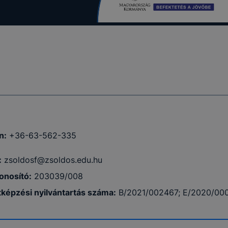
n:
+36-63-562-335
:
zsoldosf@zsoldos.edu.hu
onosító:
203039/008
tképzési nyilvántartás száma:
B/2021/002467; E/2020/00