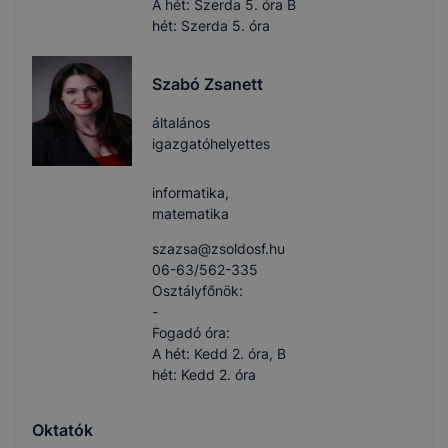
A hét: Szerda 5. óra B
hét: Szerda 5. óra
Szabó Zsanett
általános
igazgatóhelyettes
informatika,
matematika
szazsa​@zsoldosf.hu
06-63/562-335
Osztályfőnök:
-
Fogadó óra:
A hét: Kedd 2. óra, B
hét: Kedd 2. óra
Oktatók