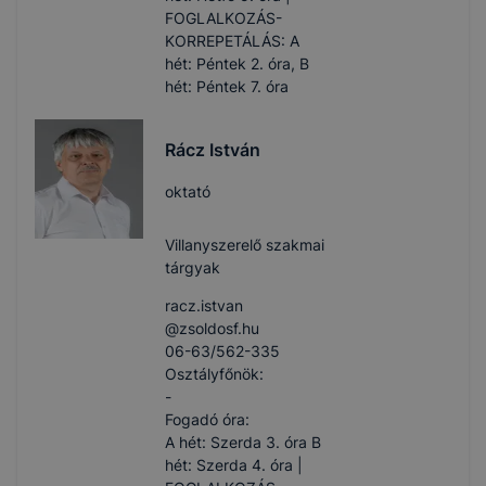
FOGLALKOZÁS-
KORREPETÁLÁS: A
hét: Péntek 2. óra, B
hét: Péntek 7. óra
Rácz István
oktató
Villanyszerelő szakmai
tárgyak
racz.istvan​
@zsoldosf.hu
06-63/562-335
Osztályfőnök:
-
Fogadó óra:
A hét: Szerda 3. óra B
hét: Szerda 4. óra |