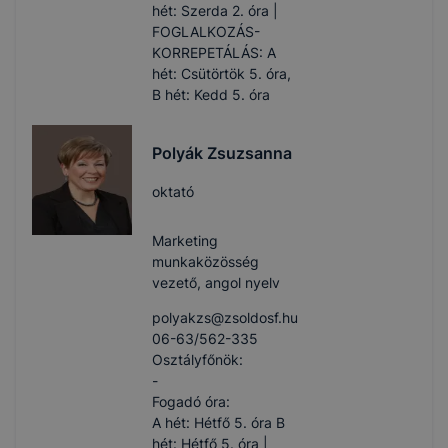
hét: Szerda 2. óra |
FOGLALKOZÁS-
KORREPETÁLÁS: A
hét: Csütörtök 5. óra,
B hét: Kedd 5. óra
Polyák Zsuzsanna
oktató
Marketing
munkaközösség
vezető, angol nyelv
polyakzs​@zsoldosf.hu
06-63/562-335
Osztályfőnök:
-
Fogadó óra:
A hét: Hétfő 5. óra B
hét: Hétfő 5. óra |