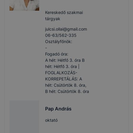
Kereskedő szakmai
tárgyak
julcsi.ollai​@gmail.com
06-63/562-335
Osztályfőnök:
-
Fogadó óra:
A hét: Hétfő 3. óra B
hét: Hétfő 3. óra |
FOGLALKOZÁS-
KORREPETÁLÁS: A
hét: Csütörtök 8. óra,
B hét: Csütörtök 8. óra
Pap András
oktató