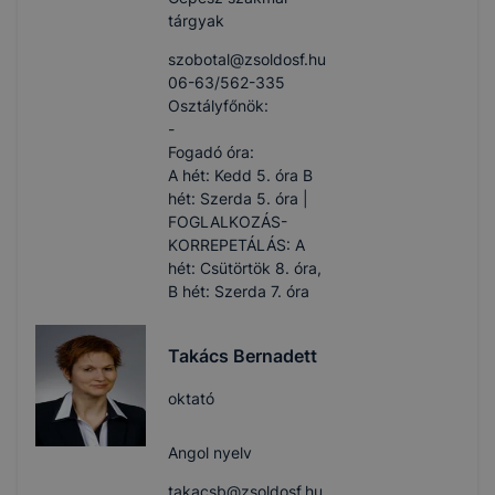
tárgyak
szobotal​@zsoldosf.hu
06-63/562-335
Osztályfőnök:
-
Fogadó óra:
A hét: Kedd 5. óra B
hét: Szerda 5. óra |
FOGLALKOZÁS-
KORREPETÁLÁS: A
hét: Csütörtök 8. óra,
B hét: Szerda 7. óra
Takács Bernadett
oktató
Angol nyelv
takacsb​@zsoldosf.hu