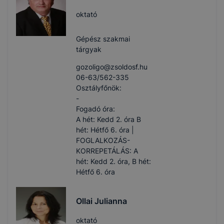
oktató
Gépész szakmai
tárgyak
gozoligo​@zsoldosf.hu
06-63/562-335
Osztályfőnök:
-
Fogadó óra:
A hét: Kedd 2. óra B
hét: Hétfő 6. óra |
FOGLALKOZÁS-
KORREPETÁLÁS: A
hét: Kedd 2. óra, B hét:
Hétfő 6. óra
Ollai Julianna
oktató