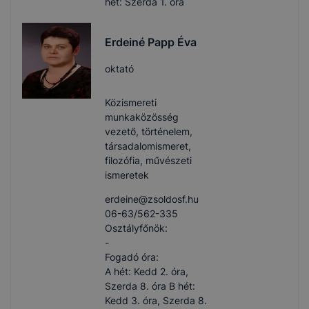
hét: Szerda 1. óra
Erdeiné Papp Éva
oktató
Közismereti
munkaközösség
vezető, történelem,
társadalomismeret,
filozófia, művészeti
ismeretek
erdeine​@zsoldosf.hu
06-63/562-335
Osztályfőnök:
-
Fogadó óra:
A hét: Kedd 2. óra,
Szerda 8. óra B hét:
Kedd 3. óra, Szerda 8.