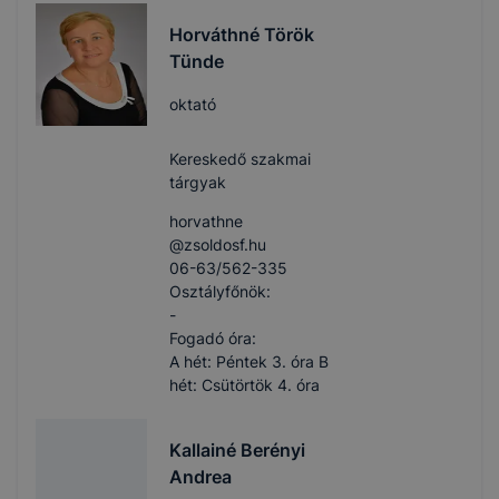
Horváthné Török
Tünde
oktató
Kereskedő szakmai
tárgyak
horvathne​
@zsoldosf.hu
06-63/562-335
Osztályfőnök:
-
Fogadó óra:
A hét: Péntek 3. óra B
hét: Csütörtök 4. óra
Kallainé Berényi
Andrea