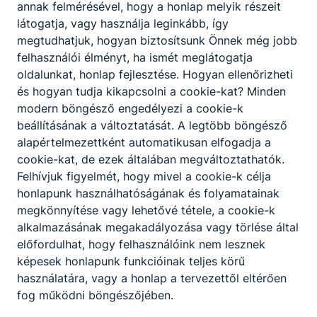
-
annak felmérésével, hogy a honlap melyik részeit
Fogadó óra:
látogatja, vagy használja leginkább, így
A hét: Kedd 5.óra B
megtudhatjuk, hogyan biztosítsunk Önnek még jobb
hét: Kedd 4. óra |
felhasználói élményt, ha ismét meglátogatja
FOGLALKOZÁS-
oldalunkat, honlap fejlesztése. Hogyan ellenőrizheti
KORREPETÁLÁS: A
hét: Csütörtök 8. óra,
és hogyan tudja kikapcsolni a cookie-kat? Minden
B hét: Szerda 8. óra
modern böngésző engedélyezi a cookie-k
beállításának a változtatását. A legtöbb böngésző
alapértelmezettként automatikusan elfogadja a
Kristó János
cookie-kat, de ezek általában megváltoztathatók.
oktató
Felhívjuk figyelmét, hogy mivel a cookie-k célja
honlapunk használhatóságának és folyamatainak
Informatika
megkönnyítése vagy lehetővé tétele, a cookie-k
alkalmazásának megakadályozása vagy törlése által
kristojanos​@gmail.com
előfordulhat, hogy felhasználóink nem lesznek
06-63/562-335
képesek honlapunk funkcióinak teljes körű
Osztályfőnök:
használatára, vagy a honlap a tervezettől eltérően
-
Fogadó óra:
fog működni böngészőjében.
A hét: Szerda 8. óra B