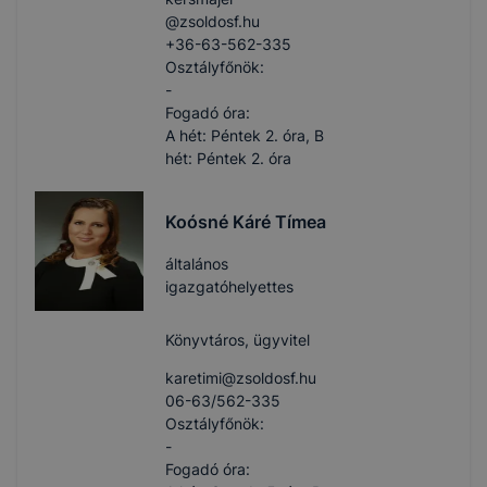
@zsoldosf.hu
+36-63-562-335
Osztályfőnök:
-
Fogadó óra:
A hét: Péntek 2. óra, B
hét: Péntek 2. óra
Koósné Káré Tímea
általános
igazgatóhelyettes
Könyvtáros, ügyvitel
karetimi​@zsoldosf.hu
06-63/562-335
Osztályfőnök:
-
Fogadó óra: