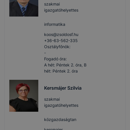
szakmai
igazgatóhelyettes
informatika
koos​@zsoldosf.hu
+36-63-562-335
Osztályfőnök:
-
Fogadó óra:
A hét: Péntek 2. óra, B
hét: Péntek 2. óra
Kersmájer Szilvia
szakmai
igazgatóhelyettes
közgazdaságtan
kersmajer​