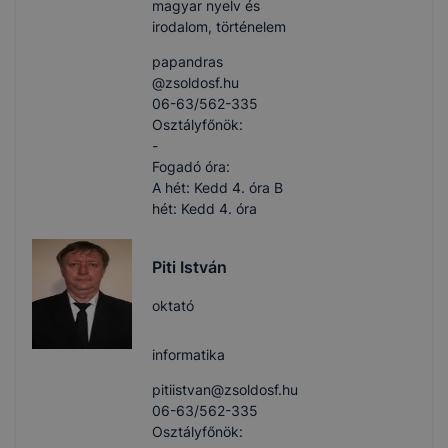
magyar nyelv és
irodalom, történelem
papandras​
@zsoldosf.hu
06-63/562-335
Osztályfőnök:
-
Fogadó óra:
A hét: Kedd 4. óra B
hét: Kedd 4. óra
Piti István
oktató
informatika
pitiistvan​@zsoldosf.hu
06-63/562-335
Osztályfőnök: