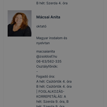
B hét: Szerda 4. óra
Mácsai Anita
oktató
Magyar irodalom és
nyelvtan
macsaianita​
@zsoldosf.hu
06-63/562-335
Osztályfőnök:
-
Fogadó óra:
A hét: Csütörtök 4. óra
B hét: Csütörtök 4. óra
| FOGLALKOZÁS-
KORREPETÁLÁS: A
hét: Szerda 9. óra, B
hét: Szerda 9. óra