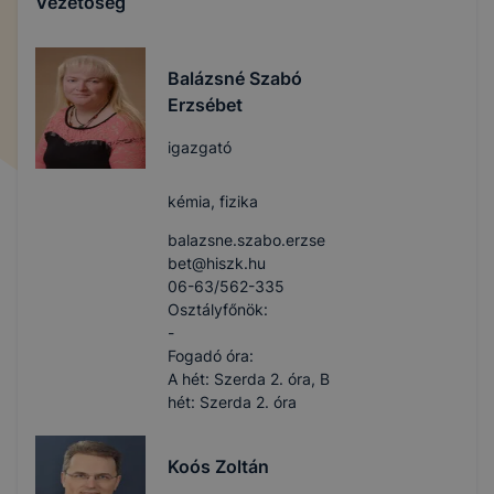
Vezetőség
Balázsné Szabó
Erzsébet
igazgató
kémia, fizika
balazsne.szabo.erzse
bet​@hiszk.hu
06-63/562-335
Osztályfőnök:
-
Fogadó óra:
A hét: Szerda 2. óra, B
hét: Szerda 2. óra
Koós Zoltán