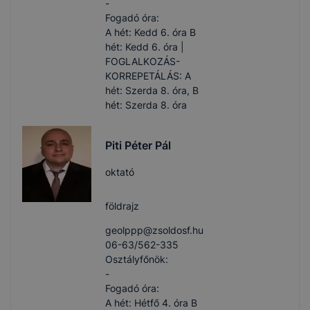
-
Fogadó óra:
A hét: Kedd 6. óra B
hét: Kedd 6. óra |
FOGLALKOZÁS-
KORREPETÁLÁS: A
hét: Szerda 8. óra, B
hét: Szerda 8. óra
Piti Péter Pál
oktató
földrajz
geolppp​@zsoldosf.hu
06-63/562-335
Osztályfőnök:
-
Fogadó óra:
A hét: Hétfő 4. óra B