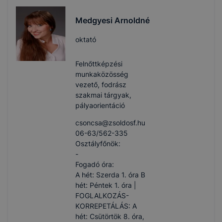
Medgyesi Arnoldné
oktató
Felnőttképzési
munkaközösség
vezető, fodrász
szakmai tárgyak,
pályaorientáció
csoncsa​@zsoldosf.hu
06-63/562-335
Osztályfőnök:
-
Fogadó óra:
A hét: Szerda 1. óra B
hét: Péntek 1. óra |
FOGLALKOZÁS-
KORREPETÁLÁS: A
hét: Csütörtök 8. óra,