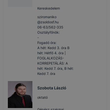
Kereskedelem
sziromaniko​
@zsoldosf.hu
06-63/562-335
Osztályfőnök:
-
Fogadó óra:
A hét: Kedd 3. óra B
hét: Hétfő 4. óra |
FOGLALKOZÁS-
KORREPETÁLÁS: A
hét: Kedd 7. óra, B hét:
Kedd 7. óra
Szobota László
oktató
Gépész szakmai