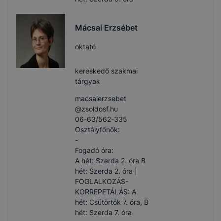
Mácsai Erzsébet
oktató
kereskedő szakmai
tárgyak
macsaierzsebet​
@zsoldosf.hu
06-63/562-335
Osztályfőnök:
-
Fogadó óra:
A hét: Szerda 2. óra B
hét: Szerda 2. óra |
FOGLALKOZÁS-
KORREPETÁLÁS: A
hét: Csütörtök 7. óra, B
hét: Szerda 7. óra