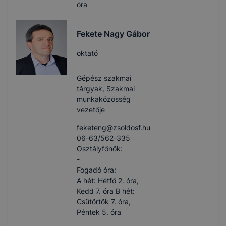
óra
Fekete Nagy Gábor
oktató
Gépész szakmai
tárgyak, Szakmai
munkaközösség
vezetője
feketeng​@zsoldosf.hu
06-63/562-335
Osztályfőnök:
-
Fogadó óra:
A hét: Hétfő 2. óra,
Kedd 7. óra B hét:
Csütörtök 7. óra,
Péntek 5. óra