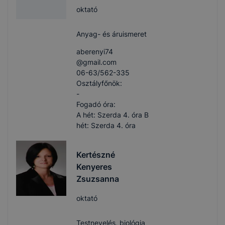
oktató
Anyag- és áruismeret
aberenyi74​
@gmail.com
06-63/562-335
Osztályfőnök:
-
Fogadó óra:
A hét: Szerda 4. óra B
hét: Szerda 4. óra
Kertészné
Kenyeres
Zsuzsanna
oktató
Testnevelés, biológia