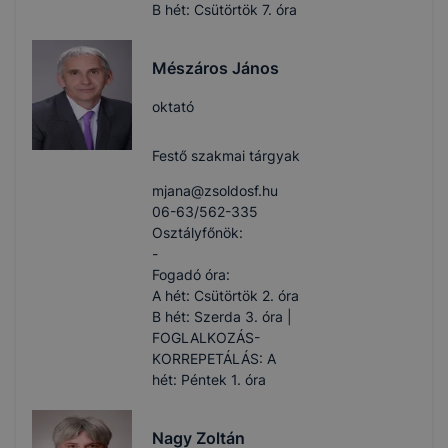
B hét: Csütörtök 7. óra
Mészáros János
oktató
Festő szakmai tárgyak
mjana​@zsoldosf.hu
06-63/562-335
Osztályfőnök:
-
Fogadó óra:
A hét: Csütörtök 2. óra
B hét: Szerda 3. óra |
FOGLALKOZÁS-
KORREPETÁLÁS: A
hét: Péntek 1. óra
Nagy Zoltán