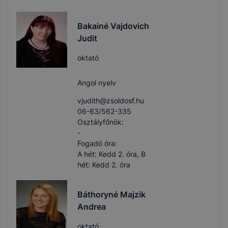
Bakainé Vajdovich
Judit
oktató
Angol nyelv
vjudith​@zsoldosf.hu
06-63/562-335
Osztályfőnök:
-
Fogadó óra:
A hét: Kedd 2. óra, B
hét: Kedd 2. óra
Báthoryné Majzik
Andrea
oktató