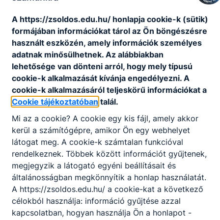
szakmai tárgyak
kisskaroly​
A https://zsoldos.edu.hu/ honlapja cookie-k (sütik)
@zsoldosf.hu
formájában információkat tárol az Ön böngészésre
06-63/562-335
használt eszközén, amely információk személyes
Osztályfőnök:
adatnak minősülhetnek. Az alábbiakban
-
lehetősége van dönteni arról, hogy mely típusú
Fogadó óra:
cookie-k alkalmazását kívánja engedélyezni. A
A hét: Hétfő 6. óra B
cookie-k alkalmazásáról teljeskörű információkat a
hét: Hétfő 6. óra
Cookie tájékoztatóban
talál.
Mi az a cookie? A cookie egy kis fájl, amely akkor
Konkoly Tünde
kerül a számítógépre, amikor Ön egy webhelyet
oktató
látogat meg. A cookie-k számtalan funkcióval
rendelkeznek. Többek között információt gyűjtenek,
Matematika,
megjegyzik a látogató egyéni beállításait és
informatika
általánosságban megkönnyítik a honlap használatát.
A https://zsoldos.edu.hu/ a cookie-kat a következő
konkoly​@zsoldosf.hu
06-63/562-335
célokból használja: információ gyűjtése azzal
Osztályfőnök:
kapcsolatban, hogyan használja Ön a honlapot -