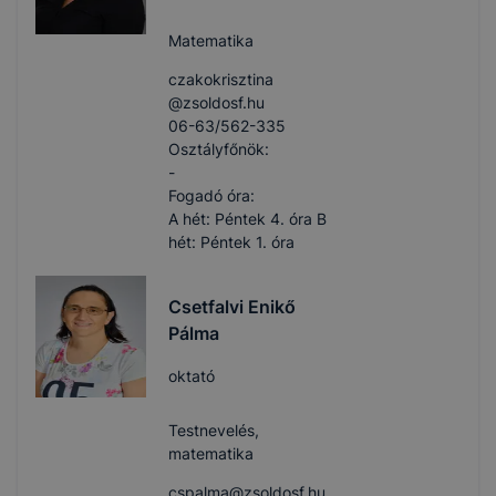
Matematika
czakokrisztina​
@zsoldosf.hu
06-63/562-335
Osztályfőnök:
-
Fogadó óra:
A hét: Péntek 4. óra B
hét: Péntek 1. óra
Csetfalvi Enikő
Pálma
oktató
Testnevelés,
matematika
cspalma​@zsoldosf.hu