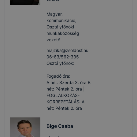
Magyar,
kommunikáció,
Osztályfőnöki
munkaközösség
vezető
majzika​@zsoldosf.hu
06-63/562-335
Osztályfőnök:
-
Fogadó óra:
A hét: Szerda 3. óra B
hét: Péntek 2. óra |
FOGLALKOZÁS-
KORREPETÁLÁS: A
hét: Péntek 2. óra
Bige Csaba