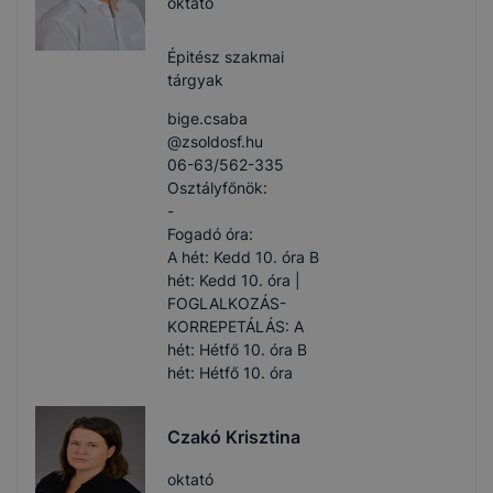
oktató
Épitész szakmai
tárgyak
bige.csaba​
@zsoldosf.hu
06-63/562-335
Osztályfőnök:
-
Fogadó óra:
A hét: Kedd 10. óra B
hét: Kedd 10. óra |
FOGLALKOZÁS-
KORREPETÁLÁS: A
hét: Hétfő 10. óra B
hét: Hétfő 10. óra
Czakó Krisztina
oktató