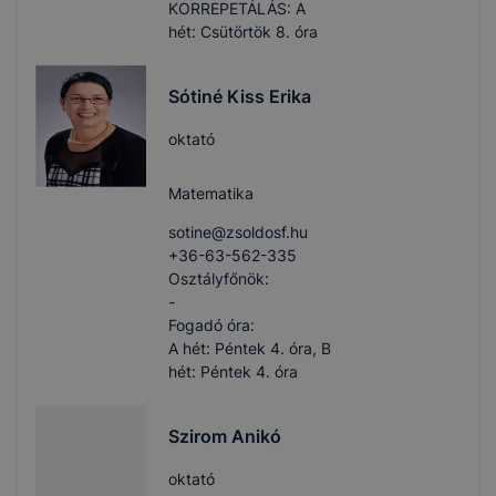
KORREPETÁLÁS: A
hét: Csütörtök 8. óra
Sótiné Kiss Erika
oktató
Matematika
sotine​@zsoldosf.hu
+36-63-562-335
Osztályfőnök:
-
Fogadó óra:
A hét: Péntek 4. óra, B
hét: Péntek 4. óra
Szirom Anikó
oktató