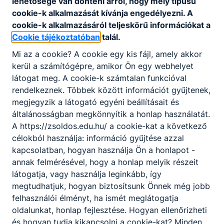
lehetősége van dönteni arról, hogy mely típusú
cookie-k alkalmazását kívánja engedélyezni. A
cookie-k alkalmazásáról teljeskörű információkat a
Cookie tájékoztatóban
talál.
Partnereink
Mi az a cookie? A cookie egy kis fájl, amely akkor
kerül a számítógépre, amikor Ön egy webhelyet
látogat meg. A cookie-k számtalan funkcióval
rendelkeznek. Többek között információt gyűjtenek,
megjegyzik a látogató egyéni beállításait és
általánosságban megkönnyítik a honlap használatát.
A https://zsoldos.edu.hu/ a cookie-kat a következő
célokból használja: információ gyűjtése azzal
kapcsolatban, hogyan használja Ön a honlapot -
annak felmérésével, hogy a honlap melyik részeit
látogatja, vagy használja leginkább, így
megtudhatjuk, hogyan biztosítsunk Önnek még jobb
felhasználói élményt, ha ismét meglátogatja
oldalunkat, honlap fejlesztése. Hogyan ellenőrizheti
és hogyan tudja kikapcsolni a cookie-kat? Minden