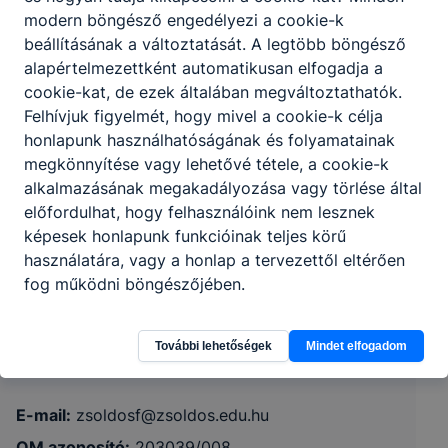
modern böngésző engedélyezi a cookie-k
beállításának a változtatását. A legtöbb böngésző
alapértelmezettként automatikusan elfogadja a
cookie-kat, de ezek általában megváltoztathatók.
Felhívjuk figyelmét, hogy mivel a cookie-k célja
honlapunk használhatóságának és folyamatainak
megkönnyítése vagy lehetővé tétele, a cookie-k
alkalmazásának megakadályozása vagy törlése által
Hódmezővásárhelyi SZC Szentesi Zsoldos
előfordulhat, hogy felhasználóink nem lesznek
Ferenc Technikum
képesek honlapunk funkcióinak teljes körű
használatára, vagy a honlap a tervezettől eltérően
6600 Szentes, Szent Imre herceg u. 1.
fog működni böngészőjében.
Órarend
KRÉTA
További lehetőségek
Mindet elfogadom
Telefon:
+36-63-562-335
E-mail:
zsoldosf@zsoldos.edu.hu
OM azonosító:
203039/008