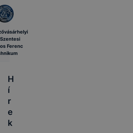
ővásárhelyi
Szentesi
os Ferenc
chnikum
H
í
r
e
k